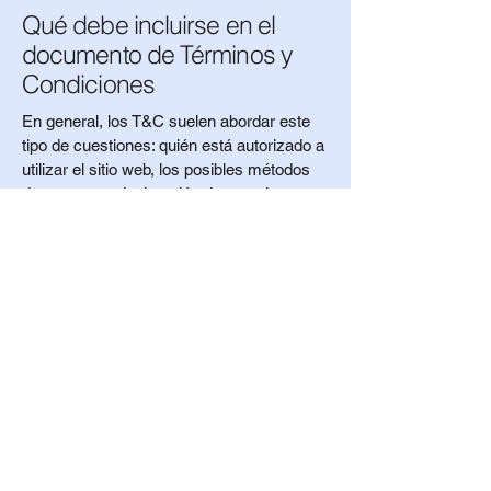
Qué debe incluirse en el
documento de Términos y
Condiciones
En general, los T&C suelen abordar este
tipo de cuestiones: quién está autorizado a
utilizar el sitio web, los posibles métodos
de pago, una declaración de que el
propietario del sitio web puede cambiar su
oferta en el futuro, los tipos de garantías
que el propietario del sitio web ofrece a sus
clientes, una referencia a cuestiones de
propiedad intelectual o derechos de autor
(en caso de ser relevante), el derecho del
propietario del sitio web a suspender o
cancelar la cuenta de un miembro y
mucho más.
Para obtener más información, lee nuestro
artículo
Cómo crear una política de