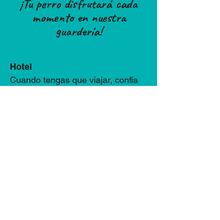
¡Tu perro disfrutará cada
momento en nuestra
guardería!
Hotel
Cuando tengas que viajar, confía
en nuestro hotel para perros en
CDMX, un lugar donde tu mascota
se sentirá como en casa.
Ofrecemos:
Habitaciones cómodas y limpias.
Alimentación personalizada según
las necesidades de tu perro.
Atención las 24 horas para
garantizar su bienestar.
Camaras de vigilancia.