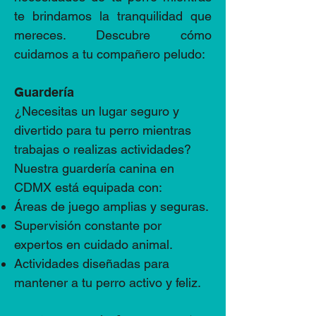
te brindamos la tranquilidad que
mereces. Descubre cómo
cuidamos a tu compañero peludo:
Guardería
¿Necesitas un lugar seguro y
divertido para tu perro mientras
trabajas o realizas actividades?
Nuestra guardería canina en
CDMX está equipada con:
Áreas de juego amplias y seguras.
Supervisión constante por
expertos en cuidado animal.
Actividades diseñadas para
mantener a tu perro activo y feliz.